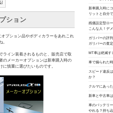
る
]
新車購入時に
リットと自分
プション
残価設定型ロ
こんな人！デ
にオプション品やボディカラーをあれこれ
ガリバーの評
ね。
ガリバーの査
MT車は絶滅す
でライン装着されるものと、販売店で取
者のメーカーオプションは新車購入時の
車で煽られた
けに慎重に選びたいものです。
スピード違反
か？
クルマにあった
新車と中古車
車のバッテリ
やれる？持ち