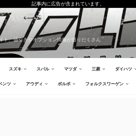
記事内に広告が含まれています。
イト、値引きやオプション情報が盛りだくさん
スズキ
スバル
マツダ
三菱
ダイハツ
ベンツ
アウディ
ボルボ
フォルクスワーゲン