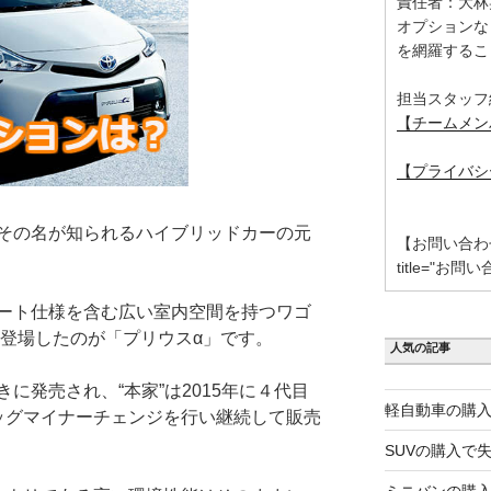
責任者：大林
オプションな
を網羅するこ
担当スタッフ
【チームメン
【プライバシ
その名が知られるハイブリッドカーの元
【お問い合わせ】 [
title="お問い
ート仕様を含む広い室内空間を持つワゴ
に登場したのが「プリウスα」です。
人気の記事
に発売され、“本家”は2015年に４代目
軽自動車の購入
ッグマイナーチェンジを行い継続して販売
SUVの購入で
ミニバンの購入