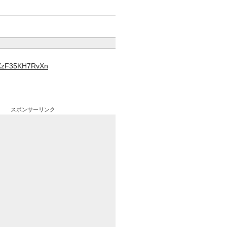
YXzF35KH7RvXn
スポンサーリンク