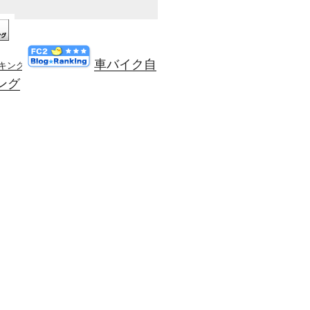
車バイク自
ンキング
ング