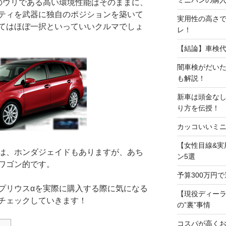
のウリである高い環境性能はそのままに、
ティを武器に独自のポジションを築いて
実用性の高さで
てはほぼ一択といっていいクルマでしょ
レ！
【結論】車検
闇車検がだい
も解説！
新車は頭金な
り方を伝授！
カッコいいミニ
【女性目線&実
は、ホンダジェイドもありますが、あち
ン5選
ワゴン的です。
予算300万円
プリウスαを実際に購入する際に気になる
【現役ディー
チェックしていきます！
の”裏”事情
コスパが高くお