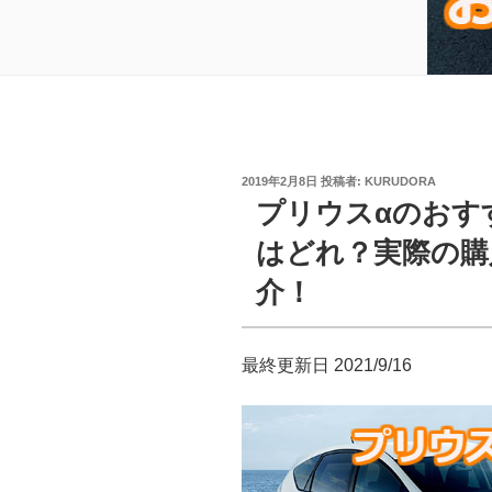
投
2019年2月8日
投稿者:
KURUDORA
稿
プリウスαのおす
日:
はどれ？実際の購
介！
最終更新日 2021/9/16