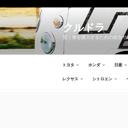
コ
ン
テ
クルドラ
ン
賢く車を購入するための総合サ
ツ
へ
ス
キ
トヨタ
ホンダ
日産
ッ
プ
レクサス
シトロエン