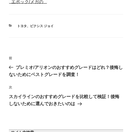
エポック/メガの
おすすめオプショ
ン6つとカーナビ
を実際の購入者の
声から紹介！
カ
トヨタ
、
ピクシス ジョイ
テ
ゴ
リ
ー
投
前
前
稿
の
プレミオ/アリオンのおすすめグレードはどれ？後悔し
ナ
投
ないためにベストグレードを調査！
ビ
稿
ゲ
次
次
の
ー
スカイラインのおすすめグレードを比較して検証！後悔
投
シ
しないために選んでおきたいのは
稿
ョ
ン