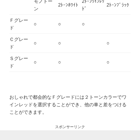
モノトー
2ﾄｰﾝﾜｲﾝﾚｯ
2ﾄｰﾝﾎﾜｲﾄ
2ﾄｰﾝﾌﾞﾗｯｸ
ン
ﾄﾞ
Ｆグレー
○
○
○
ド
Ｃグレー
○
○
○
ド
Ｓグレー
○
○
○
ド
おしゃれで都会的なＦグレードには２トーンカラーでワ
インレッドを選択することができ、他の車と差をつける
ことができます。
スポンサーリンク