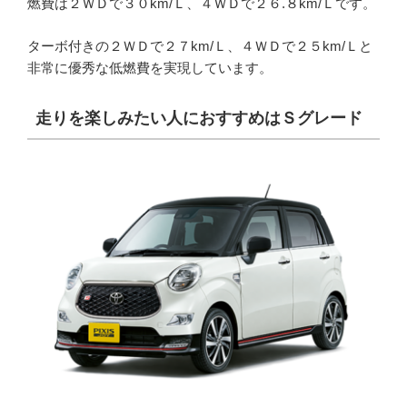
燃費は２ＷＤで３０km/Ｌ、４ＷＤで２６.８km/Ｌです。
ターボ付きの２ＷＤで２７km/Ｌ、４ＷＤで２５km/Ｌと
非常に優秀な低燃費を実現しています。
走りを楽しみたい人におすすめはＳグレード