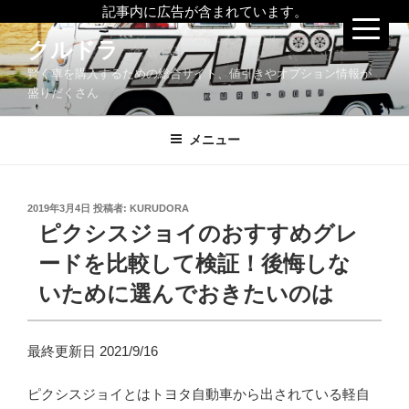
記事内に広告が含まれています。
コ
クルドラ
ン
賢く車を購入するための総合サイト、値引きやオプション情報が
テ
盛りだくさん
ン
ツ
メニュー
へ
ス
キ
ッ
投
2019年3月4日
投稿者:
KURUDORA
稿
ピクシスジョイのおすすめグレ
プ
日:
ードを比較して検証！後悔しな
いために選んでおきたいのは
最終更新日 2021/9/16
ピクシスジョイとはトヨタ自動車から出されている軽自