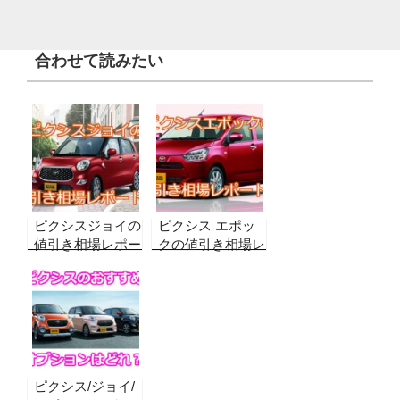
合わせて読みたい
ピクシスジョイの
ピクシス エポッ
値引き相場レポー
クの値引き相場レ
ト！【2026年8月
ポート！【2026
最新】実データか
年8月最新】実例
ら合格ラインを算
から合格ラインを
出！
算出！
ピクシス/ジョイ/