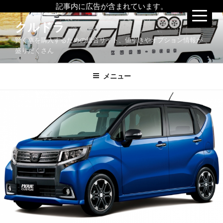
記事内に広告が含まれています。
コ
クルドラ
ン
賢く車を購入するための総合サイト、値引きやオプション情報が
テ
盛りだくさん
ン
ツ
メニュー
へ
ス
キ
ッ
プ