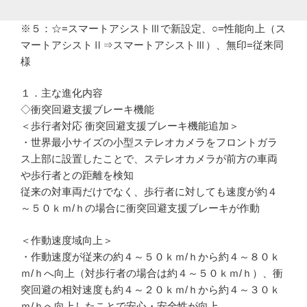
※５：☆=スマートアシストⅢで新設定、○=性能向上（ス
マートアシストⅡ⇒スマートアシストⅢ）、無印=従来同
様
１．主な進化内容
◇衝突回避支援ブレーキ機能
＜歩行者対応 衝突回避支援ブレーキ機能追加＞
・世界最小サイズの小型ステレオカメラをフロントガラ
ス上部に設置したことで、ステレオカメラが前方の車両
や歩行者との距離を検知
従来の対車両だけでなく、歩行者に対しても速度が約４
～５０ｋｍ/ｈの場合に衝突回避支援ブレーキが作動
＜作動速度域向上＞
・作動速度が従来の約４～５０ｋｍ/ｈから約４～８０ｋ
ｍ/ｈへ向上（対歩行者の場合は約４～５０ｋｍ/ｈ）、衝
突回避の相対速度も約４～２０ｋｍ/ｈから約４～３０ｋ
ｍ/ｈへ向上したことで安心・安全性が向上