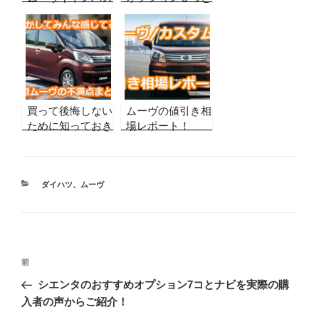
の値引き相場レポ
カーナビを実際の
ート【グレード
購入者の声をもと
別・2026年8月最
にご紹介！
新】実販売データ
から合格ラインを
算出！
買って後悔しない
ムーヴの値引き相
ために知っておき
場レポート！
たい！新型ムーヴ
【2026年8月最
の不満点、欠点の
新・グレード別】
まとめ
実販売例から合格
カ
ラインを算出！
ダイハツ
、
ムーヴ
テ
ゴ
リ
ー
投
前
前
稿
の
シエンタのおすすめオプション7コとナビを実際の購
ナ
投
入者の声からご紹介！
ビ
稿