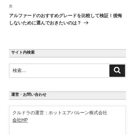
ゲ
次
次
の
ー
アルファードのおすすめグレードを比較して検証！後悔
投
シ
しないために選んでおきたいのは？
稿
ョ
ン
サイト内検索
検
検
索
索:
運営・お問い合わせ
クルドラの運営：ホットエアバルーン株式会社
会社HP