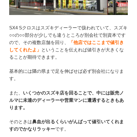
SX4 Sクロスはスズキディーラーで扱われていて、スズキ
○○の○○部分が少しでも違うところが別会社で別資本です
ので、その複数店舗を回り、
「他店ではここまで値引き
してくれたよ」
ということを伝えれば値引きが大きくな
ることが期待できます。
基本的には隣の県まで足を伸ばせば必ず別会社になりま
す。
また、
いくつかのスズキ店を回ることで、中には販売ノ
ルマに未達のディーラーや営業マンに遭遇するときもあ
ります。
そのときは
鼻血が出るくらいがんばって値引いてくれま
すのでかなりラッキー
です。