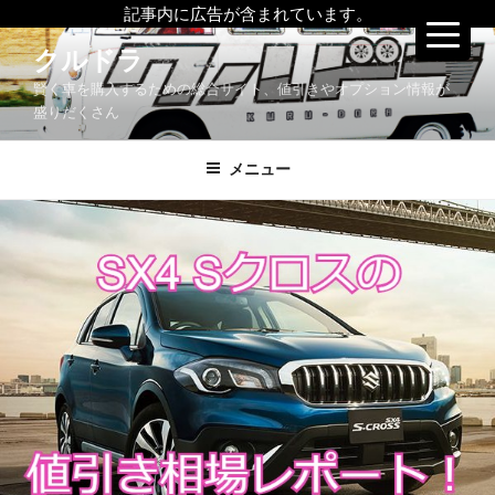
記事内に広告が含まれています。
コ
クルドラ
ン
賢く車を購入するための総合サイト、値引きやオプション情報が
テ
盛りだくさん
ン
ツ
メニュー
へ
ス
キ
ッ
プ