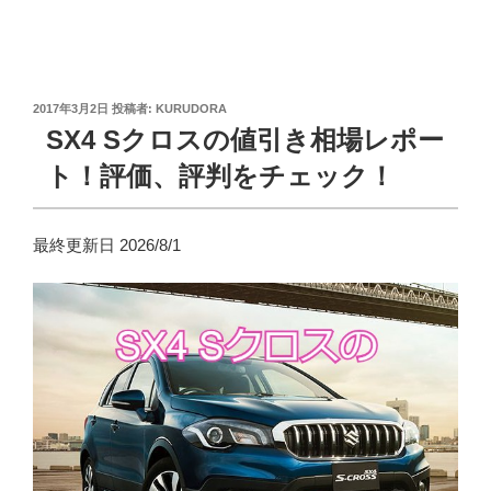
投
2017年3月2日
投稿者:
KURUDORA
稿
SX4 Sクロスの値引き相場レポー
日:
ト！評価、評判をチェック！
最終更新日 2026/8/1