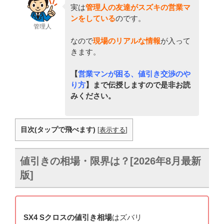
実は
管理人の友達がスズキの営業マ
ンをしている
のです。
管理人
なので
現場のリアルな情報
が入って
きます。
【
営業マンが困る、値引き交渉のや
り方
】まで伝授しますので是非お読
みください。
目次(タップで飛べます)
[
表示する
]
値引きの相場・限界は？[2026年8月最新
版]
SX4 Sクロスの値引き相場
はズバリ