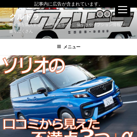
記事内に広告が含まれています。
コ
クルドラ
ン
賢く車を購入するための総合サイト、値引きやオプション情報が
テ
盛りだくさん
ン
ツ
メニュー
へ
ス
キ
ッ
プ