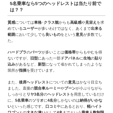
5
名乗車なら
5
つのヘッドレストは当たり前で
は？？
質感
については
車格
･
クラス観
からも
高級感
や
見栄え
を求
めている
ユーザー
が多いわけではなく、あくまで
出来る
範囲
において少しでも
良いもの
をという
意見
が多数でし
た。
ハードプラ
の
パーツ
が多いことは
価格帯
からもやむを得
ないですが、
旧型
にあった一部
ドアパネル
に
生地
の
貼り
込み
があるなど、
新型
になって省かれてしまったような
箇所が
指摘
を受けています。
また、
後席ヘッドレスト
についての
意見
はかなり目立ち
ました。直接の
競合車ルーミー
や
ブーン
が小ぶりながら
しっかりと
リヤ3名分
の
ヘッドレスト
を用意しているだけ
に、
5名乗車
の
ソリオ
に
4名分
しかないのは
納得がいかな
い
といった感じです。
口コミ
中にあるとおり、
軽ハイト
ワゴン
との
大きな違い
として
4名
までという
乗車人数制限