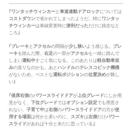
｢ワンタッチウィンカー
と
車速連動ドアロック
については
コストダウン
で省かれてしまったようだ。特に
ワンタッ
チウィンカー
は車線変更時に
便利だった
だけに残念なと
ころ
｣
｢ブレーキ
と
アクセル
の間隔が
少し狭い
よう感じる。
ブレ
ーキ
を踏んだ際、
右足
の一部が
アクセル
も一緒に踏んで
しまい
運転中
すごく気になる。このあたりは
軽自動車並
み
の造りなのかも。あと
ハンドル
の
テレスコピック機構
がないため、ベストな
運転ポジション
の
位置決め
が難し
い
｣
｢後席右側
の
パワースライドドア
が
上位グレード
にしか用
意がなく、
下位グレード
では
オプション設定
でも用意さ
れない。
子育て中
は
右側
の
パワースライドドア
の方が
使
用する場面
は何かと多いのに、
スズキ
は
左側
だけ
パワー
スライド
があれば十分と未だに思っている
｣