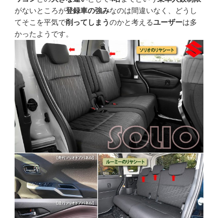
がないところが
登録車の強み
なのは間違いなく、どうし
てそこを平気で
削ってしまう
のかと考える
ユーザー
は多
かったようです。