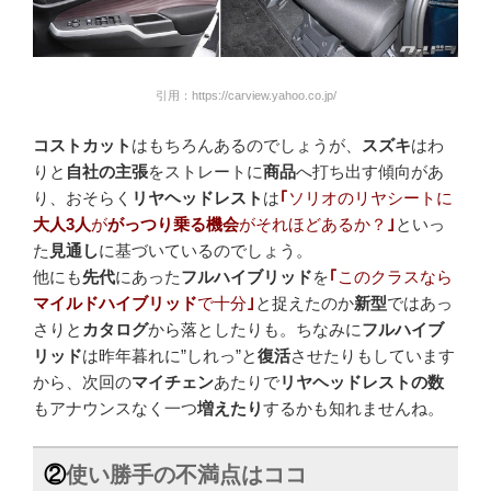
引用：https://carview.yahoo.co.jp/
コストカット
はもちろんあるのでしょうが、
スズキ
はわ
りと
自社の主張
をストレートに
商品
へ打ち出す傾向があ
り、おそらく
リヤヘッドレスト
は
｢
ソリオのリヤシートに
大人3人
が
がっつり乗る機会
がそれほどあるか？
｣
といっ
た
見通し
に基づいているのでしょう。
他にも
先代
にあった
フルハイブリッド
を
｢
このクラスなら
マイルドハイブリッド
で十分
｣
と捉えたのか
新型
ではあっ
さりと
カタログ
から落としたりも。ちなみに
フルハイブ
リッド
は昨年暮れに”しれっ”と
復活
させたりもしています
から、次回の
マイチェン
あたりで
リヤヘッドレストの数
もアナウンスなく一つ
増えたり
するかも知れませんね。
②
使い勝手の不満点はココ