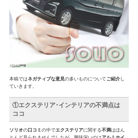
本稿では
ネガティブな意見
の多いものについて
ご紹介
し
ていきます。
①
エクステリア･インテリアの不満点は
ココ
ソリオ
の
口コミ
の中で
エクステリア
に関する
不満
はほん
とんど見られませんでしたが、興味深いのは
アルミホイ