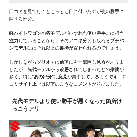
口コミ
を見て行くともっとも目に付いたのが
使い勝手
に
関する部分。
軽ハイトワゴン
の
各モデル
がいずれも
使い勝手
には相当
注力
していることから、その
アニキ分
とも取れる
プチバ
ンモデル
にはそれ以上の
期待
が寄せられるのでしょう。
しかしながら
ソリオ
では前項にも一部
同じ見方
がありま
したが、
先代モデル
から
改悪
されてしまったとの
指摘
が
多く、特に”
あの部分
”に
意見
が集中しているようです。
口
コミサイト上
では以下のような
コメント
が並びました。
先代モデルより使い勝手が悪くなった箇所け
っこうアリ