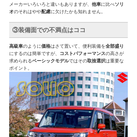
メーカーいろいろと違いもありますが、
他車
に比べ
ソリ
オ
のそれはやや
配慮
に欠けたかも知れません。
③
装備面での不満点はココ
高級車
のように
価格
はさて置いて、便利装備を
全部盛り
にするのは簡単ですが、
コストパフォーマンス
の高さが
求められる
ベーシックモデル
ではその
取捨選択
は重要な
ポイント。