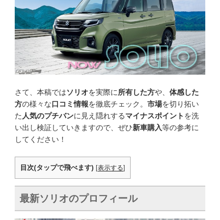
さて、本稿では
ソリオ
を実際に
所有した方
や、
体感した
方
の様々な
口コミ情報
を徹底チェック。
市場
を切り拓い
た
人気のプチバン
に見え隠れする
マイナスポイント
を洗
い出し検証していきますので、ぜひ
新車購入
等の参考に
してください！
目次(タップで飛べます)
[
表示する
]
最新ソリオのプロフィール