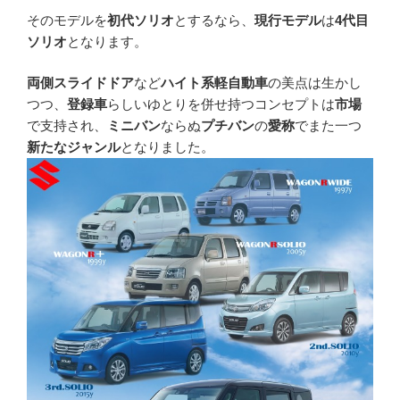
そのモデルを
初代ソリオ
とするなら、
現行モデル
は
4代目
ソリオ
となります。
両側スライドドア
など
ハイト系軽自動車
の美点は生かし
つつ、
登録車
らしいゆとりを併せ持つコンセプトは
市場
で支持され、
ミニバン
ならぬ
プチバン
の
愛称
でまた一つ
新たなジャンル
となりました。