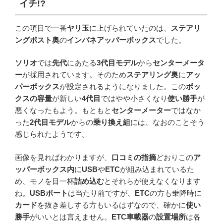
イチ!?
この項目で一番
ヤリ玉
に上げられていたのは、
ステアリ
ングポスト奥
の
インパネアッパーボックス
でした。
ソリオ
では
先代
にあたる
3代目モデル
から
センターメータ
ー
が採用されています。そのため
ステアリング奥
に
アッ
パーボックス
が設定されるようになりました。この
ボッ
クスの容量
が新しい
4代目
ではやや小さくなり
使い勝手
が
悪くなったもよう。もともと
センターメーター
ではなか
った
2代目モデル
からの
乗り換え組
には、なおのことそう
感じられたようです。
画像を見ればわかりますが、
口コミの指摘
どおりこの
ア
ッパーボックス内
に
USB
や
ETC
が組み込まれているた
め、モノを目一杯
詰め込む
とそれらが使えなくなります
ね。
USBポート
は当たり前ですが、
ETC
の方も乗降時に
カード
を抜き差しする方もいるはずなので、確かに
使い
勝手
がいいとは言えません。
ETC車載器
の
設置場所
は各