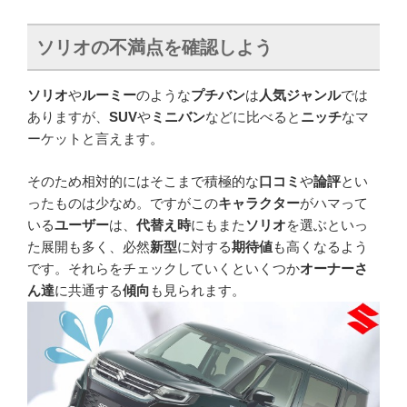
ソリオの不満点を確認しよう
ソリオ
や
ルーミー
のような
プチバン
は
人気ジャンル
では
ありますが、
SUV
や
ミニバン
などに比べると
ニッチ
なマ
ーケットと言えます。
そのため相対的にはそこまで積極的な
口コミ
や
論評
とい
ったものは少なめ。ですがこの
キャラクター
がハマって
いる
ユーザー
は、
代替え時
にもまた
ソリオ
を選ぶといっ
た展開も多く、必然
新型
に対する
期待値
も高くなるよう
です。それらをチェックしていくといくつか
オーナーさ
ん達
に共通する
傾向
も見られます。