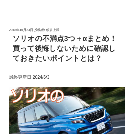
投
2018年10月23日
投稿者:
頼多上武
稿
ソリオの不満点3つ＋αまとめ！
日:
買って後悔しないために確認し
ておきたいポイントとは？
最終更新日 2024/6/3