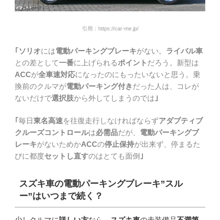
引用：https://car-me.jp/
｢ソリオ
には
電動パーキングブレーキ
がない。
ライバル車
との差として
一番
に上げられる
ポイント
だろう。新型は
ACC
が
全車速対応
になったのにもったいないと思う。乗
換前のクルマが
電動パーキング付き
だった人は、コレが
ないだけで
選択肢
から外してしまうのでは
｣
｢
毎日
東名高速
を往復走行しなければならず
アダプティブ
クルーズコントロール
は
必需品
だが、
電動パーキングブ
レーキ
がないためか
ACC
の
停止保持
が出来ず、停まるた
びに都度
セットし直す
のはとても面倒
｣
スズキ車の電動パーキングブレーキ”スル
ー”はいつまで続く？
少しクルマに
詳しい方
なら、
スズキ車
の未装備品
不満第