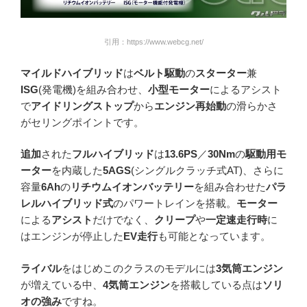
引用：https://www.webcg.net/
マイルドハイブリッド
は
ベルト駆動
の
スターター
兼
ISG
(発電機)を組み合わせ、
小型モーター
によるアシスト
で
アイドリングストップ
から
エンジン再始動
の滑らかさ
がセリングポイントです。
追加
された
フルハイブリッド
は
13.6PS
／
30Nm
の
駆動用モ
ーター
を内蔵した
5AGS
(シングルクラッチ式AT)、さらに
容量
6Ah
の
リチウムイオンバッテリー
を組み合わせた
パラ
レルハイブリッド式
のパワートレインを搭載。
モーター
による
アシスト
だけでなく、
クリープ
や
一定速走行時
に
はエンジンが停止した
EV走行
も可能となっています。
ライバル
をはじめこのクラスのモデルには
3気筒エンジン
が増えている中、
4気筒エンジン
を搭載している点は
ソリ
オの強み
ですね。