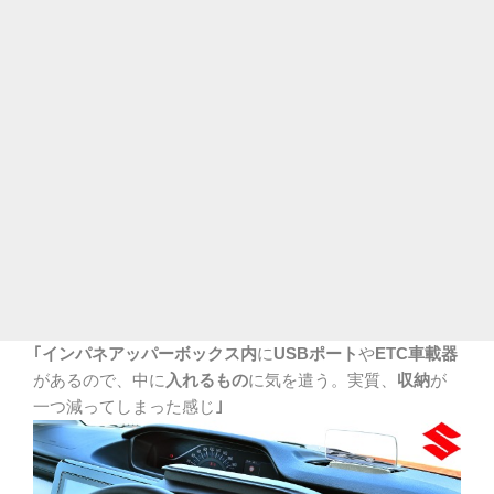
｢インパネアッパーボックス内
に
USBポート
や
ETC車載器
があるので、中に
入れるもの
に気を遣う。実質、
収納
が
一つ減ってしまった感じ
｣