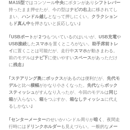
MA15型
ではコンソール
中央
にボタンがあり
シフトレバー
持ったまま押せたが、今の型は
ナビの右上
に移されてし
まい、
ハンドル越し
となって押しにくい。
クラクション
も
ド真ん中
を押さないと反応しない
｣
｢USBポート
が
２つ
もついているのはいいが、
USB充電
や
USB接続
した
スマホ
を置くところがない。
助手席前トレ
イ
に置くことは可能だが、走行中
スマホ
が動きまわる。
前のモデルは
ナビ下
に使いやすい
スペース
があっただけ
に
残念｣
｢ステアリング奥
に
ボックス
があるのは便利だが、
先代モ
デル
と比べ
横幅
がかなり小さくなった。
先代
なら
ボック
スティッシュ
がすんなり入ったが、今回のモデルは
同じ
箱
が入らない。
箱
をつぶすか、
箱なしティッシュ
に代え
るしかない
｣
｢センターメーター
のせいかハンドル周りが
暗く
、夜間走
行時には
ドリンクホルダー
も見えづらい。一般的な
メー