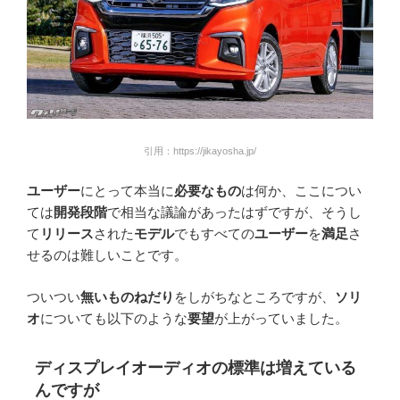
引用：https://jikayosha.jp/
ユーザー
にとって本当に
必要なもの
は何か、ここについ
ては
開発段階
で相当な議論があったはずですが、そうし
て
リリース
された
モデル
でもすべての
ユーザー
を
満足
さ
せるのは難しいことです。
ついつい
無いものねだり
をしがちなところですが、
ソリ
オ
についても以下のような
要望
が上がっていました。
ディスプレイオーディオの標準は増えている
んですが