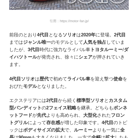
引用：https://motor-fan.jp/
前段のとおり
4代目
となる
ソリオ
は
2020年
に登場。
2代目
までは
ジャンル唯一
のモデルとして
人気を独占
していま
したが、
3代目
時代に強力なライバル車
トヨタルーミー
/
ダ
イハツトール
が発売され、徐々に
シェア
が押されていき
ます。
4代目ソリオ
は
歴代
で初めて
ライバル車
を迎え撃つ
使命
を
おびた
モデル
となりました。
エクステリアには
2代目
から続く
標準型ソリオ
と
カスタム
型バンディット
の
2フェイス戦略
を継承。どちらも
ボンネ
ットフード
が
先代
よりも高められ、
大型化
された
フロン
トグリル
によって
存在感
が増した印象です。
4代目
のトピ
ックは
ボディサイズの拡大
で、
ルーミー
よりも一気に
全
長
は
90mm
も大きくなりました。一方で
全幅
は
拡大
したも