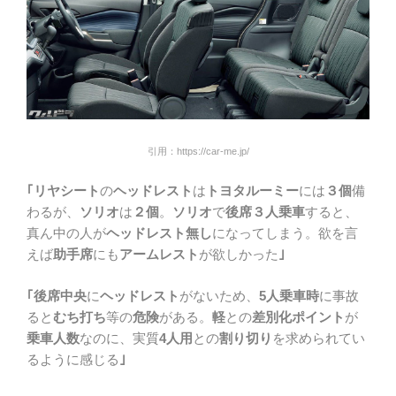
引用：https://car-me.jp/
｢リヤシート
の
ヘッドレスト
は
トヨタルーミー
には
３個
備
わるが、
ソリオ
は
２個
。
ソリオ
で
後席３人乗車
すると、
真ん中の人が
ヘッドレスト無し
になってしまう。欲を言
えば
助手席
にも
アームレスト
が欲しかった
｣
｢後席中央
に
ヘッドレスト
がないため、
5人乗車時
に事故
ると
むち打ち
等の
危険
がある。
軽
との
差別化ポイント
が
乗車人数
なのに、実質
4人用
との
割り切り
を求められてい
るように感じる
｣