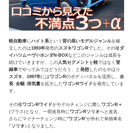
軽自動車
に
ハイト系
という
背の高いモデルジャンル
を確
立したのは
1993年
発売の
スズキワゴンR
でした。その後
ダ
イハツムーヴ
や
ホンダN-BOX
などこのジャンルは成長を
続けていきますが、この
人気セグメント
を
軽
ではなく
登
録車
でやってみてはどうだろう、と
発想
したのもやはり
スズキ
。
1997年
には
ワゴンR
のボディパネルを流用し、
全
長
･
全幅
･
排気量
を拡大した
ワゴンRワイド
を発売していま
す。
その後
ワゴンRワイド
がモデルチェンジに際し
ワゴンR＋
(プラス)となり、一部改良時に
ワゴンRソリオ
へと改名。
さらにマイナーチェンジ時に”
ワゴンR
”が外れて単独車名
｢
ソリオ
｣となりました。