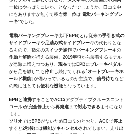
一位
はやっぱり
コレ
か、となったでしょうか。
口コミ中
にもありますが無くて残念
第一位
は”
電動パーキングブレ
ーキ
”でした。
電動パーキングブレーキ
(以下
EPB
)とは従来の
手引き式の
サイドブレーキ
や
足踏み式サイドブレーキ
の代わりとな
るもので、指先の
スイッチ操作
で
パーキングブレーキ
の
作動
と
解除
が行える装備。
2019年
頃から装着するモデル
が急激に増えつつあり、
現在
では
EPB
に
ブレーキペダル
から足を離しても
停止
し続けてくれる｢
オートブレーキホ
ールド機能
｣が備わっているものが主流で、
信号待ち
など
の際にはとても
便利な機能
となっています。
EPB
と
連携
することで
ACC
(アダプティブクルーズコント
ロール)が
完全停止
から
再発進
まで
対応できる
ようになり
ます。
ソリオ
では
EPB
がないため
口コミ
のとおり、
ACC
で
停止
すると
2秒後
には
機能
が
キャンセル
されてしまい、走り出