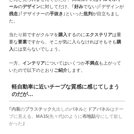
ール
の
デザイン
に対してだけ、｢
好み
でない｣｢デザインが
残念
｣｢デザイナーの
手抜き
｣といった
批判
が目立ちまし
た。
当たり前ですがクルマを
購入
するのに
エクステリア
は重
要な
要素
ですから、そこが気に入らなければそもそも
購
入
には至らないでしょう。
一方、
インテリア
についてはいくつか
不満点
も上がって
いたので以下のとおり
ご紹介
します。
軽自動車に近いチープな質感に感じてしまう
のだが…
｢内装
の
プラスチック
丸出しの
パネル
と
ドアパネル
はチー
プに見える。
MA15
(先々代)のように
布地貼り
にして欲し
かった
｣