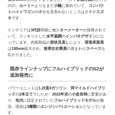
のの、
ルーミー
よりもまだ
小幅
に留めていて、
コンパク
トハイトワゴン
の本分を見失わないところはさすが
スズ
キ
です。
インテリアは
3代目
同様に
センターメーター
が採用されて
いて、スッキリとした
水平基調
の
インパネデザイン
にな
っています。内装部品の
形状見直し
により、
荷室床面長
は
100mm
拡大され、
後席左右乗員
の肩まわり
スペース
も
広がりました。
既存ラインナップにフルハイブリッドの
SZ
が
追加発売に
パワーユニットは
1.2ℓ直4ガソリン
、
同マイルドハイブリ
ッド
の
2本立て
でしたが、
2022年末
の
小改良時
に変更があ
り、
先代
に設定されていた
フルハイブリッドモデル
が復
活。現在は
3種類
の
エンジンバリエーション
となっていま
す。