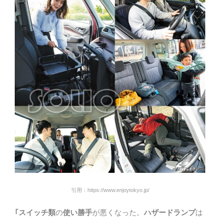
引用：https://www.enjoytokyo.jp/
｢スイッチ類
の
使い勝手
が悪くなった。
ハザードランプ
は