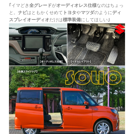
｢
イマどき
全グレード
が
オーディオレス仕様
なのはちょっ
と。
ナビ
はともかくせめて
トヨタ
や
マツダ
のように
ディ
スプレイオーディオ
だけは
標準装備
にしてほしい
｣