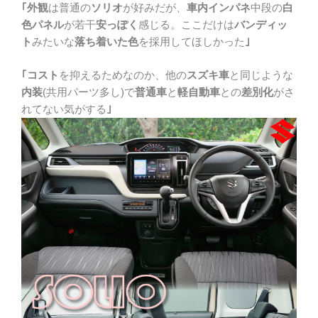
｢外観
は普通の
ソリオ
が好みだが、
車内インパネ
中段の
白
色パネル
が若干
安っぽく
感じる。ここだけは
バンディッ
ト
みたいな
落ち着いた色
を採用してほしかった
｣
｢コスト
を抑えるためなのか、他の
スズキ車
と同じような
内装
(共用パーツ多し)で
普通車
と
軽自動車
との
差別化
がさ
れてない気がする
｣