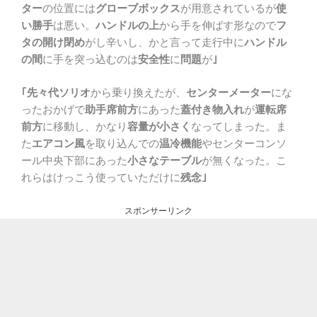
ター
の位置には
グローブボックス
が用意されているが
使
い勝手
は悪い。
ハンドルの上
から手を伸ばす形なので
フ
タの開け閉め
がし辛いし、かと言って走行中に
ハンドル
の間
に手を突っ込むのは
安全性
に
問題
が
｣
｢先々代ソリオ
から乗り換えたが、
センターメーター
にな
ったおかげで
助手席前方
にあった
蓋付き物入れ
が
運転席
前方
に移動し、かなり
容量が小さく
なってしまった。ま
た
エアコン風
を取り込んでの
温冷機能
やセンターコンソ
ール中央下部にあった
小さなテーブル
が無くなった。こ
れらはけっこう使っていただけに
残念｣
スポンサーリンク