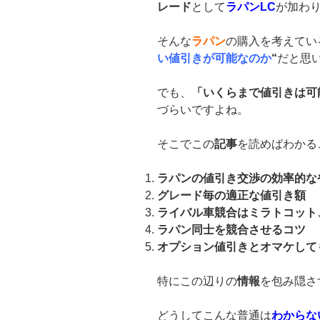
レード
として
ラパンLC
が加わ
そんな
ラパン
の購入を考えてい
い値引きが可能なのか
“
だと思
でも、
「いくらまで値引きは可
づらいですよね。
そこでこの
記事
を読めばわかる
ラパンの値引き交渉の効率的な
グレード毎の適正な値引き額
ライバル車競合はミラトコット、
ラパン同士を競合させるコツ
オプション値引きとオマケして
特にこの辺りの
情報
を包み隠さ
どうしてこんな普通は
わからな