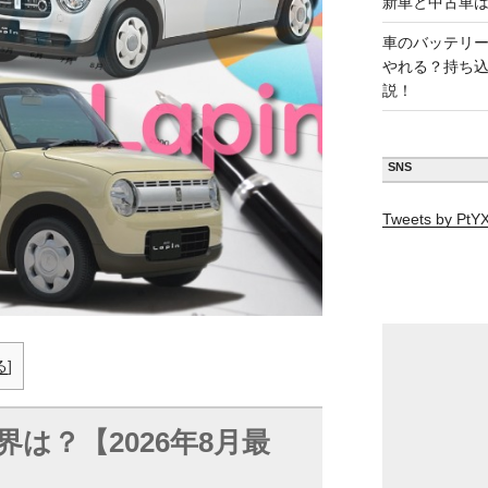
新車と中古車
車のバッテリ
やれる？持ち
説！
SNS
Tweets by Pt
る
]
界は？【
2026年8月最