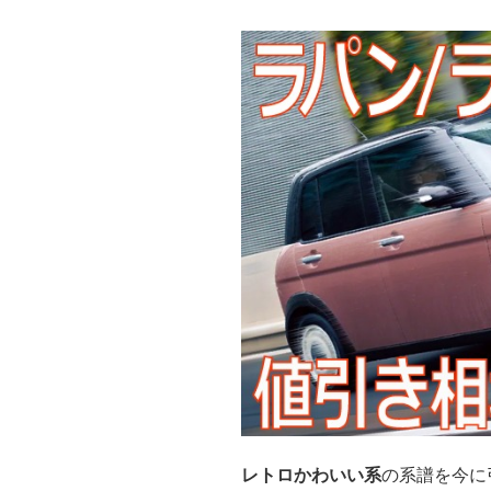
レトロかわいい系
の系譜を今に