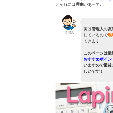
とそれには
理由
があって…
実は
管理人
の
友
管理人
しているので
現
てきます。
このページは最
おすすめポイン
いますので最後
しいです！