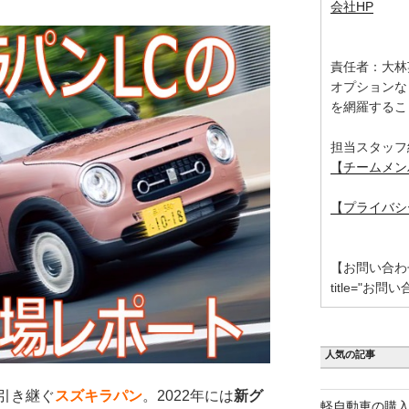
会社HP
責任者：大林
オプションな
を網羅するこ
担当スタッフ
【チームメン
【プライバシ
【お問い合わせ】 [
title="お問い
人気の記事
引き継ぐ
スズキラパン
。2022年には
新グ
軽自動車の購入