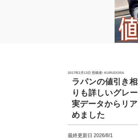
投
2017年2月13日
投稿者:
KURUDORA
稿
ラパンの値引き相
日:
りも詳しいグレード
実データからリア
めました
最終更新日 2026/8/1