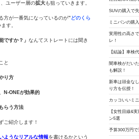
り、ユーザー層の
拡大
も狙っていきます。
SUVの購入で
る方が一番気になっているのが
“
どのくら
ミニバンの購入
います。
実用性の高さで
能ですか？」
なんてストレートには聞き
レ！
【結論】車検
こと
闇車検がだい
も解説！
やり方
新車は頭金な
り方を伝授！
N-ONEが効果的
カッコいいミニ
もらう方法
【女性目線&実
ン5選
ずご紹介します！
予算300万円
いようなリアルな情報
を書けるかという