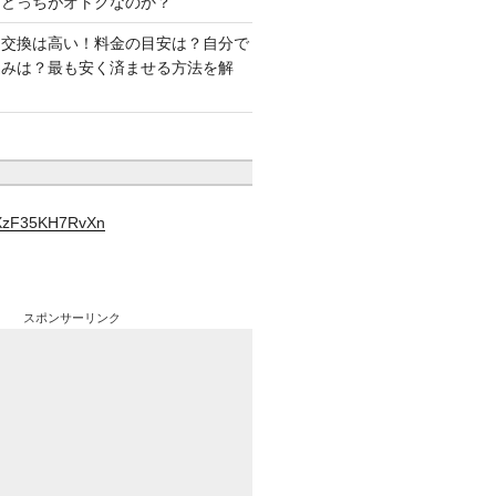
はどっちがオトクなのか？
ー交換は高い！料金の目安は？自分で
込みは？最も安く済ませる方法を解
YXzF35KH7RvXn
スポンサーリンク