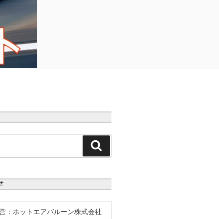
検
索
せ
営：ホットエアバルーン株式会社