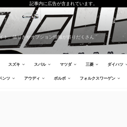
記事内に広告が含まれています。
イト、値引きやオプション情報が盛りだくさん
スズキ
スバル
マツダ
三菱
ダイハツ
ベンツ
アウディ
ボルボ
フォルクスワーゲン