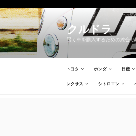
コ
ン
テ
クルドラ
ン
賢く車を購入するための総合サ
ツ
へ
ス
キ
トヨタ
ホンダ
日産
ッ
プ
レクサス
シトロエン