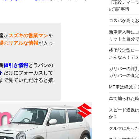
【現役ディー
の”裏”事情
コスパが高くお
新車購入時に
達
が
スズキの営業マン
を
リットと自分
場
の
リアルな情報
が入っ
残価設定型ロ
こんな人！デ
新
値引き情報
とラパンの
ガリバーの評
ト
だけにフォーカスして
ガリバーの査
まで見ていただけると嬉
MT車は絶滅す
車で煽られた
スピード違反
か？
クルマにあった