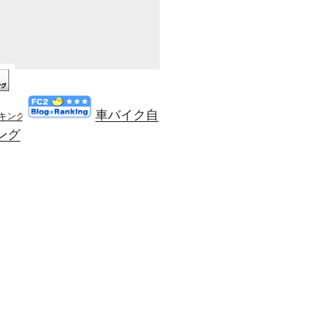
車バイク自
ンキング
ング