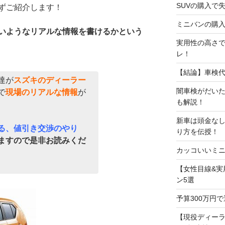
SUVの購入で
ずご紹介します！
ミニバンの購入
いようなリアルな情報を書けるかという
実用性の高さで
レ！
【結論】車検
達が
スズキのディーラー
闇車検がだい
で
現場のリアルな情報
が
も解説！
新車は頭金な
る、値引き交渉のやり
り方を伝授！
ますので是非お読みくだ
カッコいいミニ
【女性目線&実
ン5選
予算300万円
【現役ディー