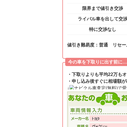
限界まで値引き交渉
ライバル車を出して交
特に交渉なし
値引き難易度：普通 リセー
今の車を下取りに出す前に…
・下取りよりも平均22万も
・申し込み後すぐに相場額が
↓
ナビクル車査定
(無料)で