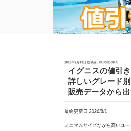
投
2017年2月13日
投稿者:
KURUDORA
稿
イグニスの値引き
日:
詳しいグレード別・
販売データから出
最終更新日 2026/8/1
ミニマムサイズながら高いユー