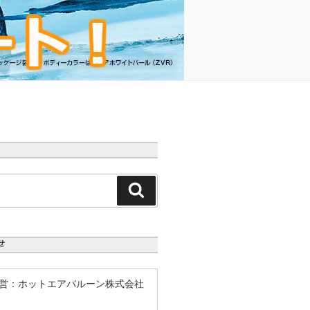
検
索
せ
営：ホットエアバルーン株式会社