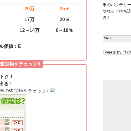
車のバッテリ
20万
25％
やれる？持ち
説！
渉
17万
20％
12～14万
0～10％
SNS
ル価値：E
Tweets by Pt
査定額をチェック!!
オトク！
出る！
愛車の査定額をチェック↓