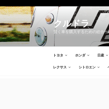
コ
ン
テ
クルドラ
ン
賢く車を購入するための総合サ
ツ
へ
ス
キ
トヨタ
ホンダ
日産
ッ
プ
レクサス
シトロエン