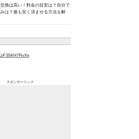
ー交換は高い！料金の目安は？自分で
込みは？最も安く済ませる方法を解
YXzF35KH7RvXn
スポンサーリンク