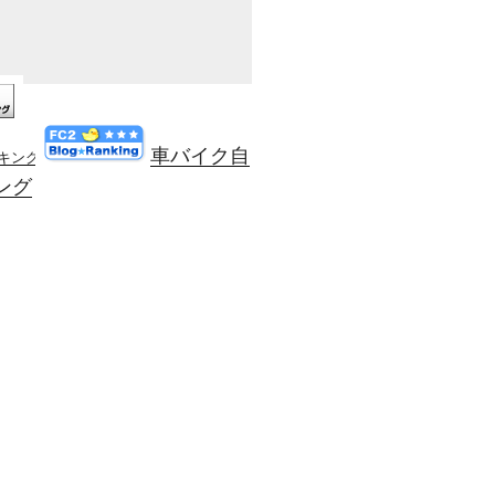
車バイク自
ンキング
ング