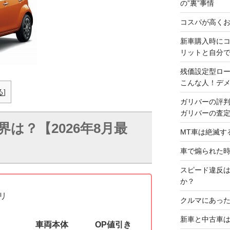
の”裏”事情
コスパが高くお
新車購入時に
リットと自分
残価設定型ロ
こんな人！デ
る
]
ガリバーの評
ガリバーの査
は？【2026年8月最
MT車は絶滅す
車で煽られた
スピード違反
か？
リ
クルマにあった
新車と中古車
車両本体
OP値引き