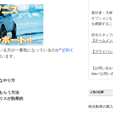
責任者：大林
オプションな
を網羅するこ
担当スタッフ
【チームメン
いる方が一番気になっているのが
“
どのく
【プライバシ
思います。
【お問い合わせ】 [
title="お問い
なやり方
もらう方法
人気の記事
リスが効果的
軽自動車の購入