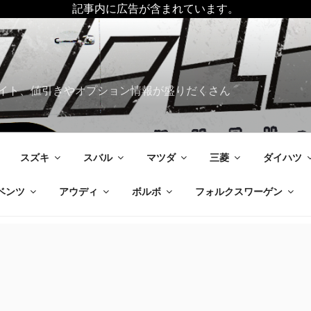
記事内に広告が含まれています。
イト、値引きやオプション情報が盛りだくさん
スズキ
スバル
マツダ
三菱
ダイハツ
ベンツ
アウディ
ボルボ
フォルクスワーゲン