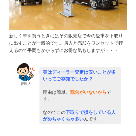
新しく車を買うときにはその販売店で今の愛車を下取り
に出すことが一般的です。購入と売却をワンセットで行
えるので手間もかからずにお得な気もしますが・・・
実はディーラー査定は安いことが多
いってご存知でしたか？
管理人
理由は簡単。
競合がいないから
で
す。
なのでこの
下取りで損をしている人
がめちゃくちゃ多い
んです。