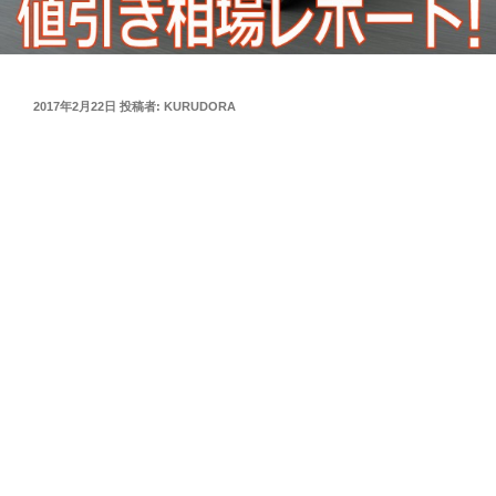
投
2017年2月22日
投稿者:
KURUDORA
稿
日: