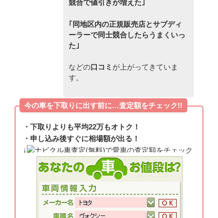
競合で値引きが増えた｣
｢同地区内の正規販売店とサブディ
ーラーで同士競合したらうまくいっ
た｣
などの
口コミ
が上がってきていま
す。
今の車を下取りに出す前に…査定額をチェック!!
・下取りよりも平均22万もオトク！
・申し込み後すぐに相場額が出る！
↓
ナビクル車査定
(無料)で愛車の査定額をチェック