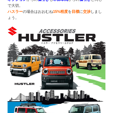
で大切。
ハスラー
の場合はおおむね
15%程度
を
目標
に
交渉
しまし
ょう。