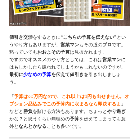
値引き交渉
をするときに
“こちらの予算を伝えない”
とい
うやり方もありますが、
営業マン
もその道の
プロ
です。
黙っていても
おおよその予算
は見抜かれます。
ですので
オススメ
のやり方としては、これは
営業マン
に
はもしかしたら嫌われてしまうかもしれないのですが、
最初に
少なめの予算
を伝えて
値引き
を引き出しましょ
う。
「
予算は○○万円なので、これ以上は1円も出せません。オ
プション品込みでこの予算内に収まるなら即決するよ
」
などと
勝負
を賭ける方法もあります。ちょっと
やり過ぎ
かな？と思うくらい無理めの
予算
を伝えてしまっても意
外と
なんとかなる
ことも多いです。