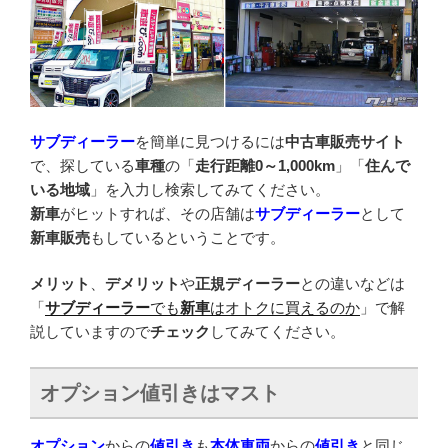
サブディーラー
を簡単に見つけるには
中古車販売サイト
で、探している
車種
の「
走行距離0～1,000km
」「
住んで
いる地域
」を入力し検索してみてください。
新車
がヒットすれば、その店舗は
サブディーラー
として
新車販売
もしているということです。
メリット
、
デメリット
や
正規ディーラー
との違いなどは
「
サブディーラー
でも
新車
はオトクに買えるのか
」で解
説していますので
チェック
してみてください。
オプション値引きはマスト
オプション
からの
値引き
も
本体車両
からの
値引き
と同じ