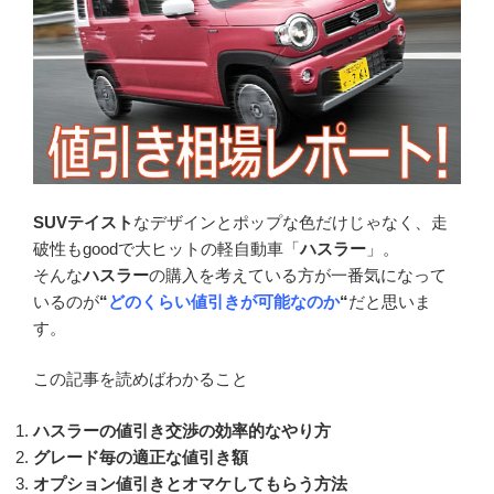
SUVテイスト
なデザインとポップな色だけじゃなく、走
破性もgoodで大ヒットの軽自動車「
ハスラー
」。
そんな
ハスラー
の購入を考えている方が一番気になって
いるのが
“
どのくらい値引きが可能なのか
“
だと思いま
す。
この記事を読めばわかること
ハスラーの値引き交渉の効率的なやり方
グレード毎の適正な値引き額
オプション値引きとオマケしてもらう方法