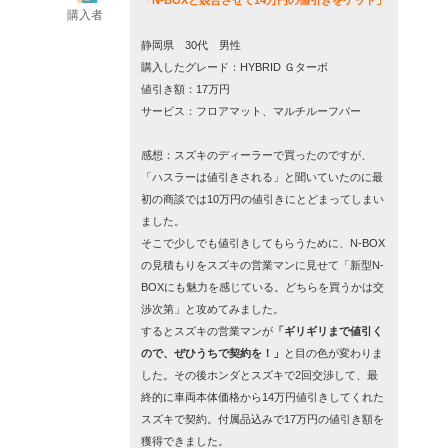
「N-BOXと競合させて14万円の値引きをゲット」
購入者
静岡県 30代 男性
購入したグレード：HYBRID Ｇターボ
値引き額：17万円
サービス：フロアマット、マルチルーフバー
感想：スズキのディーラーで買ったのですが、
「ハスラーは値引きされる」と聞いていたのに最
初の商談では10万円の値引きにとどまってしまい
ました。
そこで少しでも値引きしてもらうために、N-BOX
の見積もりをスズキの営業マンに見せて
「新型N-
BOXにも魅力を感じている。どちらを買うかは交
渉次第」
と攻めてみました。
するとスズキの営業マンが
「ギリギリまで値引く
ので、ぜひうちで契約を！」
と目の色が変わりま
した。その後ホンダとスズキで2回交渉して、最
終的に車両本体価格から14万円値引きしてくれた
スズキで契約。付属品込みで17万円の値引き額を
獲得できました。