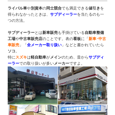
ライバル車
や
別資本
の
同士競合
でも満足できる
値引き
を
得られなかったときは、
サブディーラー
を当たるのも一
つの方法。
サブディーラー
とは
新車販売
も手掛けている
自動車整備
工場
や
中古車販売店
のことです。表の
看板
に「
新車･中古
車販売
」「
全メーカー取り扱い
」などと書かれていたら
ソコ
。
特に
スズキ
は
軽自動車
が
メイン
のため、昔から
サブディ
ーラー
での取り扱いが多い
メーカー
ですよ。