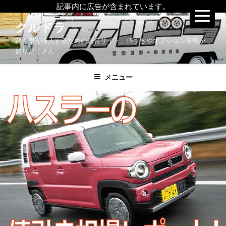
記事内に広告が含まれています。
コ
クルドラ
ン
賢く車を購入するための総合サイト、値引きやオプション情報が
テ
盛りだくさん
ン
ツ
メニュー
へ
ス
キ
ッ
プ