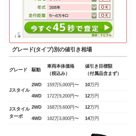
↓
グレード(タイプ)別の値引き相場
車両本体価格
値引き目標額
グレード
駆動
（税込み）
（付属品含まず）
2WD
159万5,000円〜
10
万円
Jスタイル
4WD
172万9,200円〜
12
万円
2WD
168万9,600円〜
12
万円
Jスタイル
ターボ
4WD
182万3,800円〜
14
万円