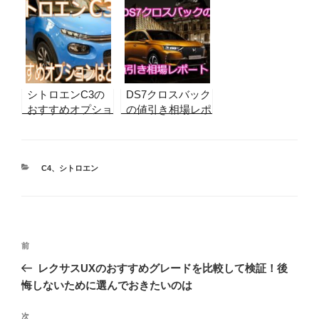
最新】実販売デー
最新】実販売デー
タから合格ライン
タから合格ライン
を算出！
を算出！納期、リ
セール情報も
シトロエンC3の
DS7クロスバック
おすすめオプショ
の値引き相場レポ
ンはどれ？ナビも
ート！[2026年8月
ご紹介！
最新]実販売デー
タから合格ライン
カ
を算出！
C4
、
シトロエン
テ
ゴ
リ
ー
投
前
前
稿
の
レクサスUXのおすすめグレードを比較して検証！後
ナ
投
悔しないために選んでおきたいのは
ビ
稿
ゲ
次
次