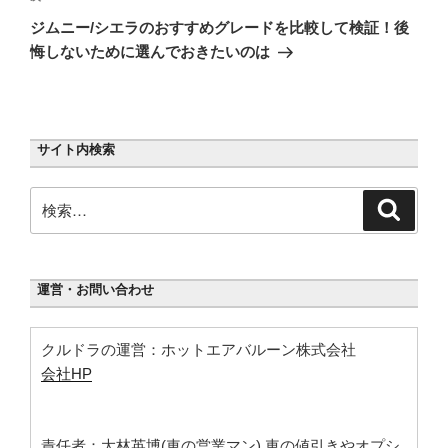
の
ー
ジムニー/シエラのおすすめグレードを比較して検証！後
投
シ
悔しないために選んでおきたいのは
稿
ョ
ン
サイト内検索
検
検
索
索:
運営・お問い合わせ
クルドラの運営：ホットエアバルーン株式会社
会社HP
責任者：大林英博(車の営業マン) 車の値引きやオプシ