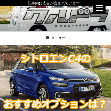
記事内に広告が含まれています。
コ
クルドラ
ン
賢く車を購入するための総合サイト、値引きやオプション情報が
テ
盛りだくさん
ン
ツ
メニュー
へ
ス
キ
ッ
プ