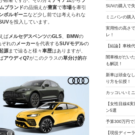
が顕著ですが、その分
ミディアム
から
ラ
SUVの購入で
ムブランド
の品揃えが
豊富
で
市場
を牽引
ンボルギーニ
など少し前では考えられな
ミニバンの購入
SUV
を投入しています。
実用性の高さで
レ！
えば
メルセデスベンツ
の
GLS
、
BMW
の
れぞれの
メーカー
を代表する
SUVモデル
の
【結論】車検
起源
まで辿ると様々
車歴
はありますが、
闇車検がだい
ば
アウディQ7
がこのクラスの
草分け的
存
も解説！
新車は頭金な
り方を伝授！
カッコいいミニ
【女性目線&実
ン5選
予算300万円
【現役ディー