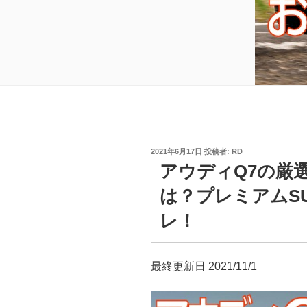
投
2021年6月17日
投稿者:
RD
稿
アウディQ7の厳
日:
は？プレミアムS
レ！
最終更新日 2021/11/1