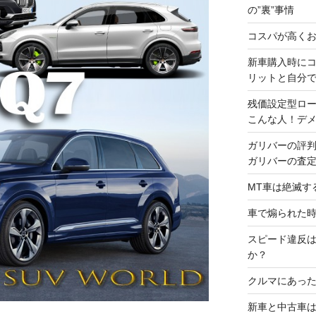
の”裏”事情
コスパが高くお
新車購入時に
リットと自分
残価設定型ロ
こんな人！デ
ガリバーの評
ガリバーの査
MT車は絶滅す
車で煽られた
スピード違反
か？
クルマにあった
新車と中古車