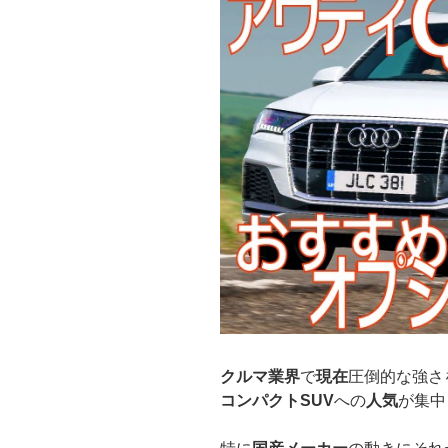
クルマ業界
で
現在
圧倒的な強さ
コンパクトSUV
への
人気
が集中