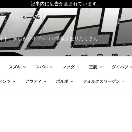
記事内に広告が含まれています。
イト、値引きやオプション情報が盛りだくさん
スズキ
スバル
マツダ
三菱
ダイハツ
ベンツ
アウディ
ボルボ
フォルクスワーゲン