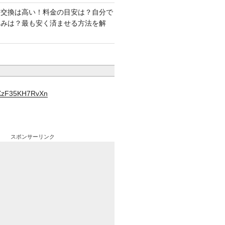
ー交換は高い！料金の目安は？自分で
込みは？最も安く済ませる方法を解
YXzF35KH7RvXn
スポンサーリンク