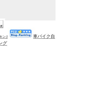
車バイク自
ンキング
ング