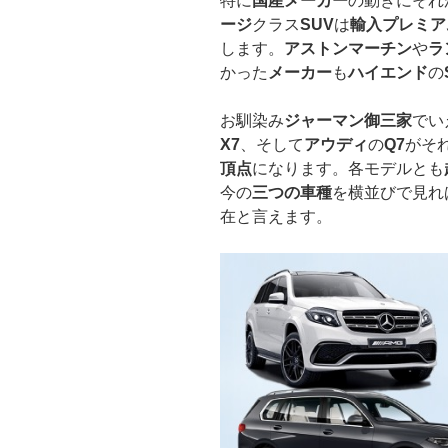
特に
国産メーカー
の動きにそれ
ージ
クラス
SUV
は
輸入プレミア
します。
アストンマーチン
や
ラ
かった
メーカー
も
ハイエンド
の
お馴染み
ジャーマン御三家
でい
X7
、そして
アウディ
の
Q7
がそ
頂点
になります。各モデルとも
今の
三つの車種
を横並びで見れ
在と言えます。