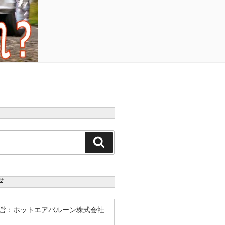
検
索
せ
営：ホットエアバルーン株式会社