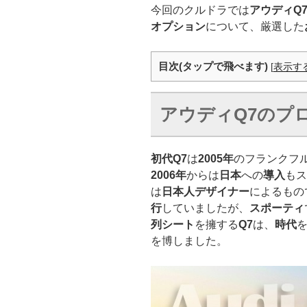
今回のクルドラでは
アウディQ
オプション
について、厳選した
目次(タップで飛べます)
[
表示す
アウディ
Q7
のプ
初代Q7
は
2005年
のフランクフ
2006年
からは
日本
への
導入
もス
は
日本人デザイナー
によるもの
行
していましたが、
スポーティ
列シート
を擁する
Q7
は、
時代
を博しました。