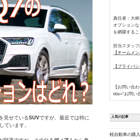
責任者：大林
オプションな
を網羅するこ
担当スタッフ
【チームメン
【プライバシ
【お問い合わせ】 [
title="お問い
人気の記事
を見せている
SUV
ですが、最近では特に
しています。
軽自動車の購入