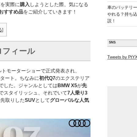
7
を実際に
購入
しようとした際、気になる
車のバッテリ
おすすめ品
をご紹介していきます！
やれる？持ち
説！
る
]
SNS
ロフィール
Tweets by Pt
ルトモーターショーで正式発表され、
タート。ちなみに
初代Q7
のエクステリア
でした。ジャンルとしては
BMW X5
が
先
でスタイリッシュ、それでいて
7人乗り3
を先取りした
SUV
として
グローバルな人気