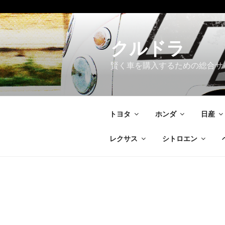
コ
ン
テ
クルドラ
ン
賢く車を購入するための総合サ
ツ
へ
ス
キ
トヨタ
ホンダ
日産
ッ
プ
レクサス
シトロエン